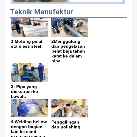
Teknik Manufaktur
1.Motong pelat 
2Menggulung 
stainless steel
.
dan pengelasan 
pelat baja tahan 
karat ke dalam 
pipa.
3- Pipa yang 
diekstrusi ke 
bawah.
4.Welding bellow 
Penggilingan 
dengan bagian 
dan polishing
lain ke sendi 
ekspansi sesuai 