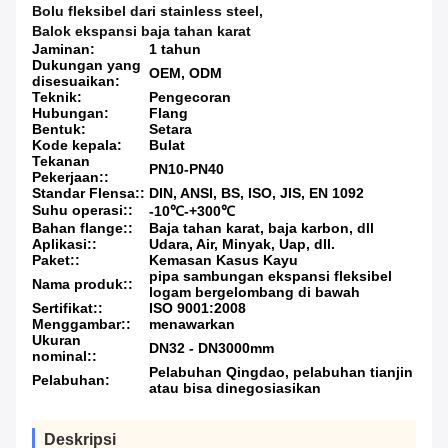
Bolu fleksibel dari stainless steel
,
Balok ekspansi baja tahan karat
Jaminan:
1 tahun
Dukungan yang
OEM, ODM
disesuaikan:
Teknik:
Pengecoran
Hubungan:
Flang
Bentuk:
Setara
Kode kepala:
Bulat
Tekanan
PN10-PN40
Pekerjaan::
Standar Flensa::
DIN, ANSI, BS, ISO, JIS, EN 1092
Suhu operasi::
-10℃-+300℃
Bahan flange::
Baja tahan karat, baja karbon, dll
Aplikasi::
Udara, Air, Minyak, Uap, dll.
Paket::
Kemasan Kasus Kayu
pipa sambungan ekspansi fleksibel
Nama produk::
logam bergelombang di bawah
Sertifikat::
ISO 9001:2008
Menggambar::
menawarkan
Ukuran
DN32 - DN3000mm
nominal::
Pelabuhan Qingdao, pelabuhan tianjin
Pelabuhan:
atau bisa dinegosiasikan
Deskripsi