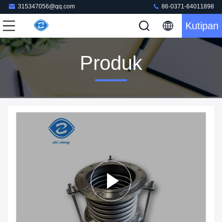
315347056@qq.com
86-0371-64011898
Kutipan
Produk