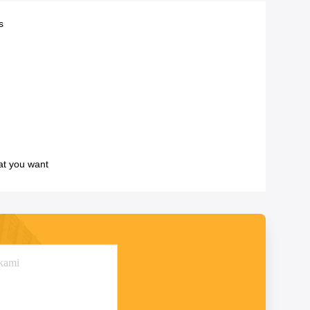
s
at you want