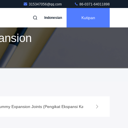
315347056@qq.com
86-0371-64011898
Kutipan
Indonesian
ansion
ummy Expansion Joints (Pengikat Ekspansi Karet yang Disegel Penuh)