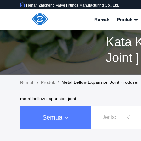
Henan Zhicheng Valve Fittings Manufacturing Co., Ltd.
Rumah
Produk
Kata 
Joint 
/
/
Metal Bellow Expansion Joint Produsen
Rumah
Produk
metal bellow expansion joint
Semua
Jenis:
sambungan ekspansi karet