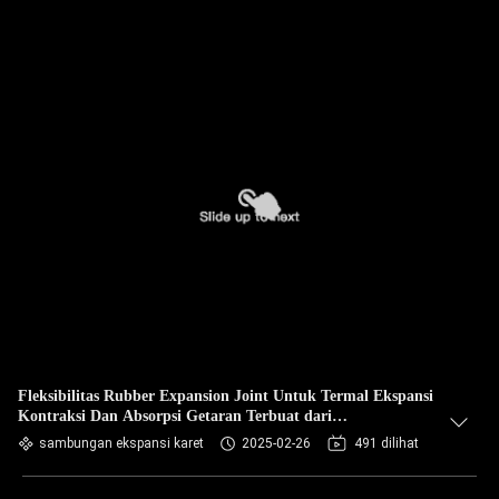
Fleksibilitas Rubber Expansion Joint Untuk Termal Ekspansi
Kontraksi Dan Absorpsi Getaran Terbuat dari
Fleksibel,Bahan tahan lama seperti EPDM NBR Neoprene
sambungan ekspansi karet
2025-02-26
491 dilihat
atau Viton Integral atau Flanges longgar untuk Secure
Connection