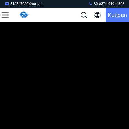
315347056@qq.com
86-0371-64011898
Kutipan