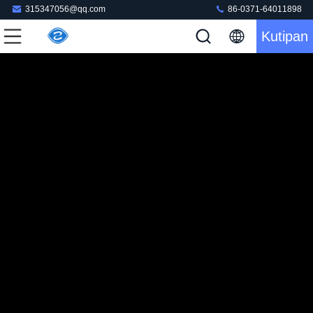
315347056@qq.com
86-0371-64011898
Kutipan