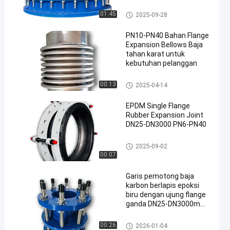
Gabungan ekspansi batas flan
01:45
2025-09-28
ge ganda
PN10-PN40 Bahan Flange
Expansion Bellows Baja
tahan karat untuk
kebutuhan pelanggan
Sendi Ekspansi Bellow
00:13
2025-04-14
EPDM Single Flange
Rubber Expansion Joint
DN25-DN3000 PN6-PN40
sambungan ekspansi karet
2025-09-02
00:07
Garis pemotong baja
karbon berlapis epoksi
biru dengan ujung flange
ganda DN25-DN3000mm
untuk sistem pipa
Penyembuhan Penyakit
00:26
2026-01-04