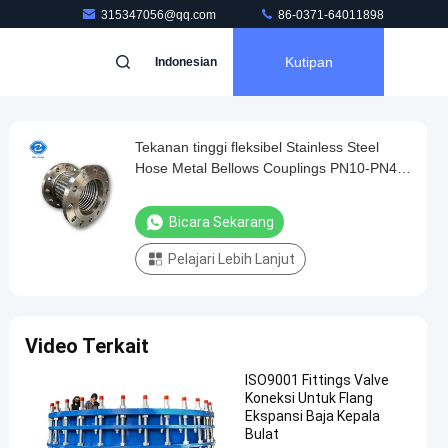
315347056@qq.com
86-0371-64011898
Kutipan
Indonesian
Tekanan tinggi fleksibel Stainless Steel
Hose Metal Bellows Couplings PN10-PN40
DN32 DN3000mm
Bicara Sekarang
Pelajari Lebih Lanjut
Video Terkait
ISO9001 Fittings Valve
Koneksi Untuk Flang
Ekspansi Baja Kepala
Bulat