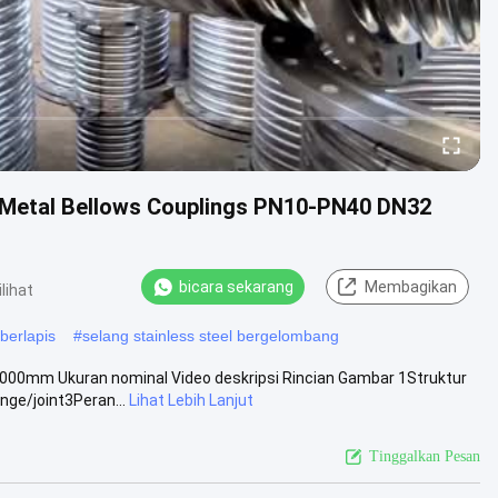
se Metal Bellows Couplings PN10-PN40 DN32
bicara sekarang
Membagikan
ilihat
 berlapis
#
selang stainless steel bergelombang
00mm Ukuran nominal Video deskripsi Rincian Gambar 1Struktur
nge/joint3Peran...
Lihat Lebih Lanjut
Tinggalkan Pesan