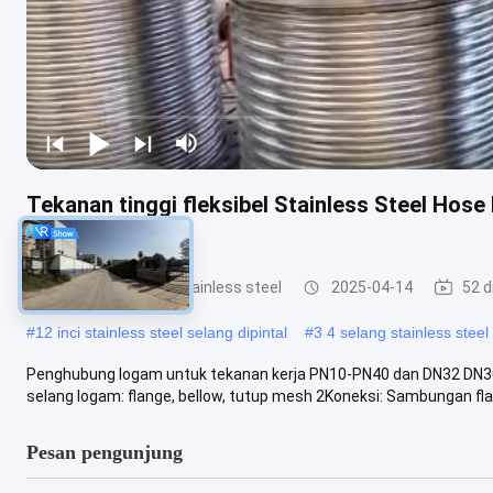
Tekanan tinggi fleksibel Stainless Steel Ho
DN3000mm
selang logam dari stainless steel
2025-04-14
52 d
#
12 inci stainless steel selang dipintal
#
3 4 selang stainless steel
Penghubung logam untuk tekanan kerja PN10-PN40 dan DN32 DN30
selang logam: flange, bellow, tutup mesh 2Koneksi: Sambungan fla
Pesan pengunjung