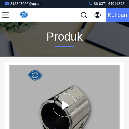
315347056@qq.com
86-0371-64011898
Kutipan
Produk