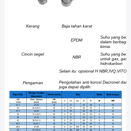
Kerang
Baja tahan karat
Suhu yang berl
EPDM
dalam berbagai k
kimia.
Cincin segel
Suhu yang berl
NBR
untuk gas, gas 
hidrokarbon
Selain itu: opsional H NBR,IVQ,VITON
Pengolahan anti korosi Dacronet dari b
Pengaman
juga dapat dipilih.