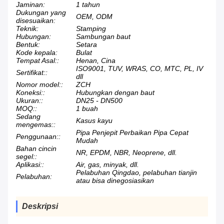
Jaminan:
1 tahun
Dukungan yang
OEM, ODM
disesuaikan:
Teknik:
Stamping
Hubungan:
Sambungan baut
Bentuk:
Setara
Kode kepala:
Bulat
Tempat Asal::
Henan, Cina
ISO9001, TUV, WRAS, CO, MTC, PL, IV
Sertifikat::
dll
Nomor model::
ZCH
Koneksi::
Hubungkan dengan baut
Ukuran::
DN25 - DN500
MOQ::
1 buah
Sedang
Kasus kayu
mengemas::
Pipa Penjepit Perbaikan Pipa Cepat
Penggunaan::
Mudah
Bahan cincin
NR, EPDM, NBR, Neoprene, dll.
segel::
Aplikasi::
Air, gas, minyak, dll.
Pelabuhan Qingdao, pelabuhan tianjin
Pelabuhan:
atau bisa dinegosiasikan
Deskripsi