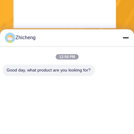
Zhicheng
Kirim
12:56 PM
Good day, what product are you looking for?
Henan Zhicheng Valve Fittings
Manufacturing Co., Ltd.
315347056@qq.com
86-0371-64011898
Pipeline Industrial Park, Kota
Xicun, Kota Gongyi, Provinsi