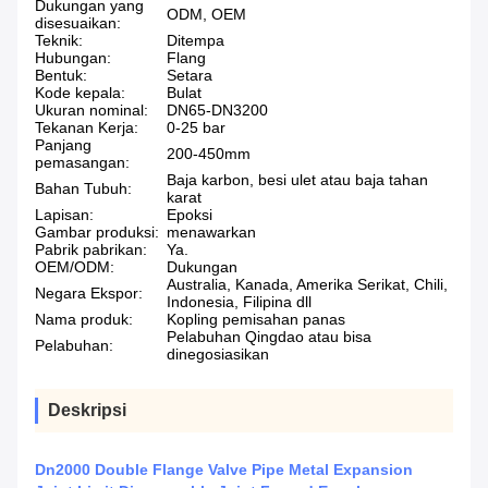
Dukungan yang
ODM, OEM
disesuaikan:
Teknik:
Ditempa
Hubungan:
Flang
Bentuk:
Setara
Kode kepala:
Bulat
Ukuran nominal:
DN65-DN3200
Tekanan Kerja:
0-25 bar
Panjang
200-450mm
pemasangan:
Baja karbon, besi ulet atau baja tahan
Bahan Tubuh:
karat
Lapisan:
Epoksi
Gambar produksi:
menawarkan
Pabrik pabrikan:
Ya.
OEM/ODM:
Dukungan
Australia, Kanada, Amerika Serikat, Chili,
Negara Ekspor:
Indonesia, Filipina dll
Nama produk:
Kopling pemisahan panas
Pelabuhan Qingdao atau bisa
Pelabuhan:
dinegosiasikan
Deskripsi
Dn2000 Double Flange Valve Pipe Metal Expansion