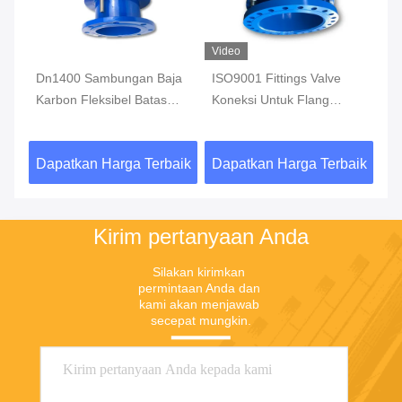
Video
Vi
"
Dn1400 Sambungan Baja
ISO9001 Fittings Valve
Ba
Karbon Fleksibel Batas
Koneksi Untuk Flang
pi
Flange Dismantling Joint
Ekspansi Baja Kepala
lo
Bulat
pe
aik
Dapatkan Harga Terbaik
Dapatkan Harga Terbaik
Da
Kirim pertanyaan Anda
Silakan kirimkan 
permintaan Anda dan 
kami akan menjawab 
secepat mungkin.