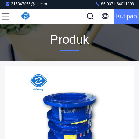
315347056@qq.com
86-0371-64011898
Kutipan
Produk