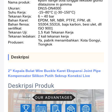
epdm flange bola tunggal fleksibel giunto
Nama produk:
dilatazione in gomma
Ukuran:
DN15-DN4000
Suhu Kerja:
-15~80°C ((-30~150°C)
Tekanan Kerja:
6 ~ 40 bar
Bahan Karet:
EPDM, NR, NBR, PTFE, FPM, dll.
Bahan flensa:
SS304,SS316, baja karbon, besi ulet, dll
sertifikat:
ISO 9001
Tekanan Uji:
1,5 Kali Tekanan Kerja
Tekanan ledakan:
2 kali tekanan kerja
Ya, pabrik menambahkan: Kota Gongyi,
Produsen:
Tiongkok
Deskripsi
2" Kepala Bulat Wire Buckle Karet Ekspansi Joint Pipe
Kompensator Silikon Putih Sekrup Koneksi Live
Deskripsi Produk