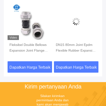
Video
Vi
Fleksibel Double Bellows
DN15 80mm Joint Epdm
1
d
Expansion Joint Flange
Flexible Rubber Expansion
Do
Connection ZCH
Joint With Internal Thread
Ex
Double Ball Expansion
A
aik
Dapatkan Harga Terbaik
Dapatkan Harga Terbaik
Da
Joint (Penghubung
Ekstensi Karet Fleksibel
Dengan Benang Dalam)
Kirim pertanyaan Anda
Silakan kirimkan 
permintaan Anda dan 
kami akan menjawab 