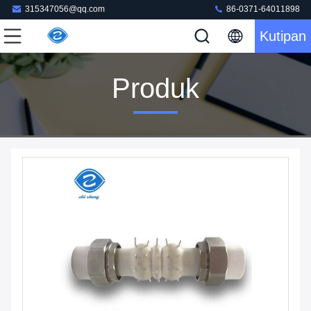
315347056@qq.com
86-0371-64011898
Kutipan
Produk